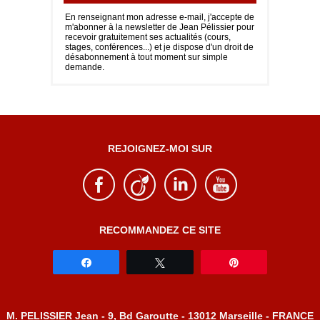
En renseignant mon adresse e-mail, j'accepte de
m'abonner à la newsletter de Jean Pélissier pour
recevoir gratuitement ses actualités (cours,
stages, conférences...) et je dispose d'un droit de
désabonnement à tout moment sur simple
demande.
REJOIGNEZ-MOI SUR
RECOMMANDEZ CE SITE
Partagez
Tweetez
Épingle
M. PELISSIER Jean - 9, Bd Garoutte - 13012 Marseille - FRANCE