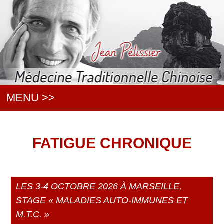
MENU >>
FATIGUE CHRONIQUE
LES 3-4 OCTOBRE 2026 À MARSEILLE,
STAGE « MALADIES AUTO-IMMUNES ET
M.T.C. »