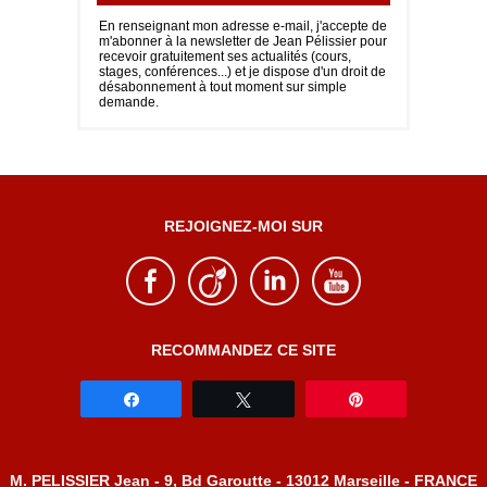
En renseignant mon adresse e-mail, j'accepte de
m'abonner à la newsletter de Jean Pélissier pour
recevoir gratuitement ses actualités (cours,
stages, conférences...) et je dispose d'un droit de
désabonnement à tout moment sur simple
demande.
REJOIGNEZ-MOI SUR
RECOMMANDEZ CE SITE
Partagez
Tweetez
Épingle
M. PELISSIER Jean - 9, Bd Garoutte - 13012 Marseille - FRANCE