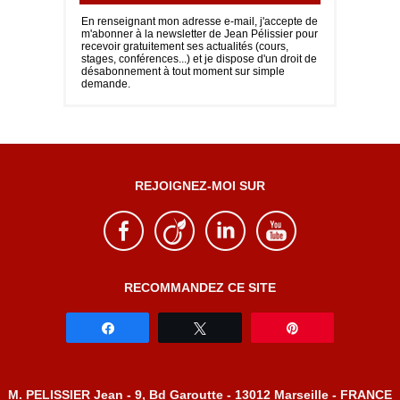
En renseignant mon adresse e-mail, j'accepte de
m'abonner à la newsletter de Jean Pélissier pour
recevoir gratuitement ses actualités (cours,
stages, conférences...) et je dispose d'un droit de
désabonnement à tout moment sur simple
demande.
REJOIGNEZ-MOI SUR
RECOMMANDEZ CE SITE
Partagez
Tweetez
Épingle
M. PELISSIER Jean - 9, Bd Garoutte - 13012 Marseille - FRANCE