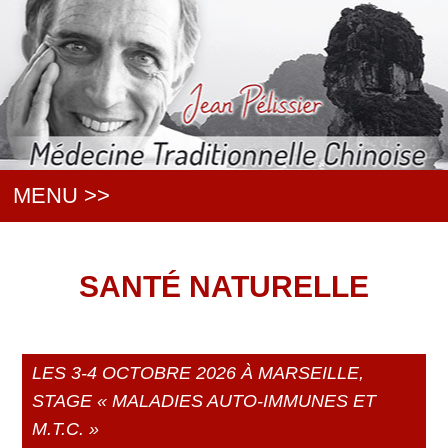
MENU >>
SANTÉ NATURELLE
LES 3-4 OCTOBRE 2026 À MARSEILLE,
STAGE « MALADIES AUTO-IMMUNES ET
M.T.C. »